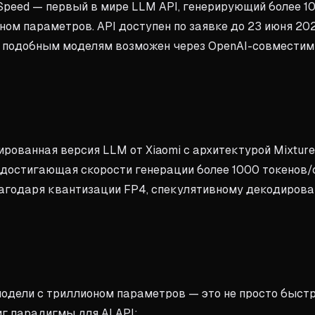
aSpeed — первый в мире LLM API, генерирующий более 1
оном параметров. API доступен по заявке до 23 июня 20
 к подобным моделям возможен через OpenAI-совмести
ированная версия LLM от Xiaomi с архитектурой Mixture
, достигающая скорости генерации более 1000 токенов/
лагодаря квантизации FP4, спекулятивному декодиров
модели с триллионом параметров — это не просто быст
г парадигмы для AI API: