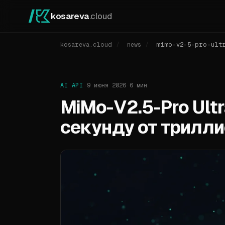
kosareva
.cloud
kosareva.cloud
/
news
/
mimo-v2-5-pro-ultr
AI API
·
9 июня 2026
·
6 мин
MiMo-V2.5-Pro Ultr
секунду от трилл