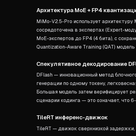
Архитектура MoE + FP4 квантизац
MiMo-V2.5-Pro использует архитектуру M
сосредоточена в экспертах (Expert-мод
MoE-экспертов до FP4 (4 бита), с сохра
Quantization-Aware Training (QAT) модел
Спекулятивное декодирование DF
DFlash — инновационный метод блочног
генерации по одному токену, легковесная
Большая модель затем верифицирует резу
сценарии кодинга — это означает, что 6
TileRT инференс-движок
TileRT — движок сверхнизкой задержки,