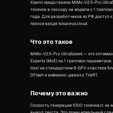
Xiaomi представила MiMo-V2.5-Pro Ultr
токенов в секунду на модели с 1 трилли
года. Для разработчиков из РФ доступ
прокси вроде kosareva.cloud.
Что это такое
MiMo-V2.5-Pro UltraSpeed — это оптимиз
Experts (MoE) на 1 триллион параметров
(tps) на стандартном 8-GPU кластере б
DFlash и инференс-движку TileRT.
Почему это важно
Скорость генерации 1000 токенов/с на 
вывод текста. Это принципиальный сдви