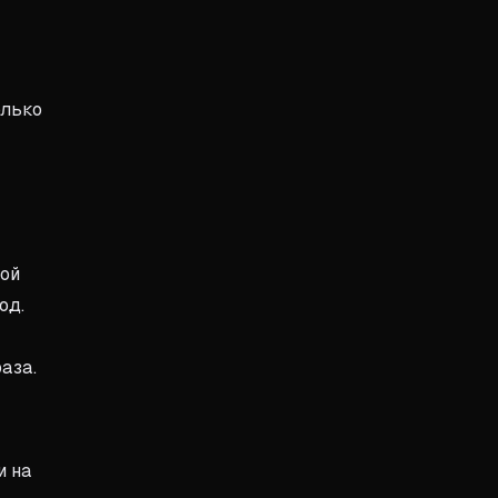
олько
ной
од.
аза.
и на