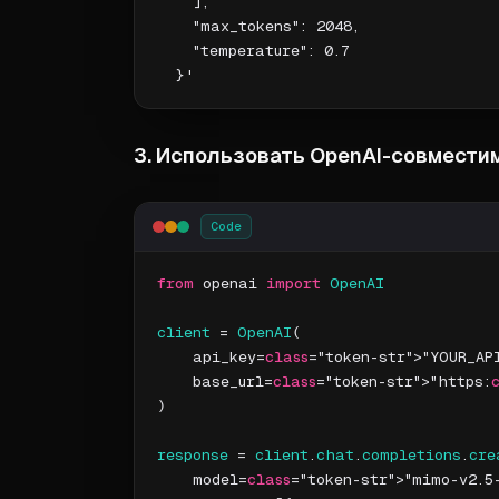
    ],

    "max_tokens": 2048,

    "temperature": 0.7

3. Использовать OpenAI-совместим
Code
from
 openai 
import
OpenAI
client
 = 
OpenAI
(

    api_key=
class
="token-str">"YOUR_API
    base_url=
class
="token-str">"https:
)

response
 = 
client
.
chat
.
completions
.
cre
    model=
class
="token-str">"mimo-v2.5-