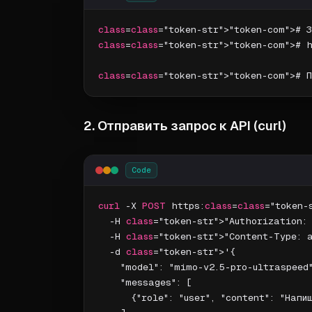
class
=
class
class
=
class
="token-str">"token-com"># 
class
=
class
2. Отправить запрос к API (curl)
Code
curl
 -X 
POST
 https:
class
=
class
="token-
  -H 
class
="token-str">"Authorization:
  -H 
class
="token-str">"Content-Type: a
  -d 
class
="token-str">'{

    "model": "mimo-v2.5-pro-ultraspeed"
    "messages": [

      {"role": "user", "content": "Напи