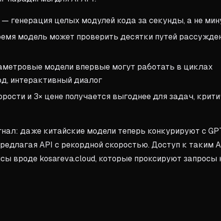
— генерация целых модулей кода за секунды, а не ми
ремя модель может проверить десятки путей рассужде
метровые модели впервые могут работать в циклах
од, интерактивный диалог
орости и 3× цене получается выгоднее для задач, крит
нал: даже китайские модели теперь конкурируют с GP
 предлагая API с рекордной скоростью. Доступ к таким A
сы вроде kosareva.cloud, которые проксируют запросы 