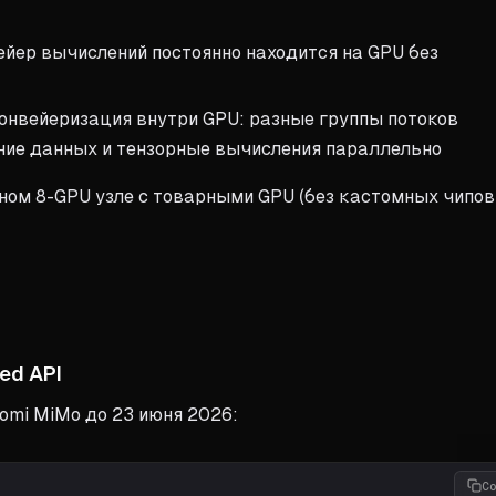
йер вычислений постоянно находится на GPU без
онвейеризация внутри GPU: разные группы потоков
ие данных и тензорные вычисления параллельно
тном 8-GPU узле с товарными GPU (без кастомных чипов
ed API
aomi MiMo до 23 июня 2026:
C