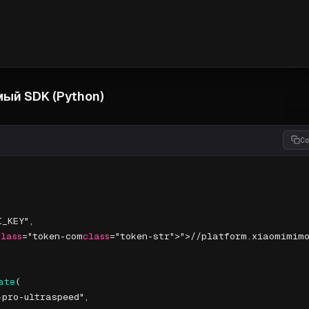
ый SDK (Python)
C
_KEY",

class
="token-com
class
="token-str">">//platform.xiaomimimo
ate
(

pro-ultraspeed",
