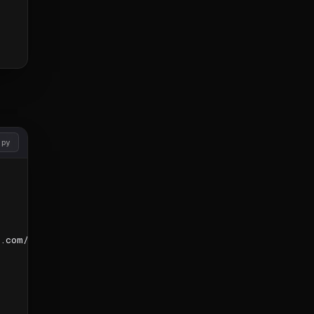
opy
.com/v1"
