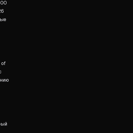
000
26
мые
 of
с
анию
рый