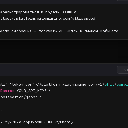
https://platform.xiaomimimo.com/ultraspeed

C
str">"token-com">//platform.xiaomimimo.com/v1/
chat
/
comp
 
Bearer
 YOUR_API_KEY" \

pplication/json" \

,

ши функцию сортировки на Python"}
