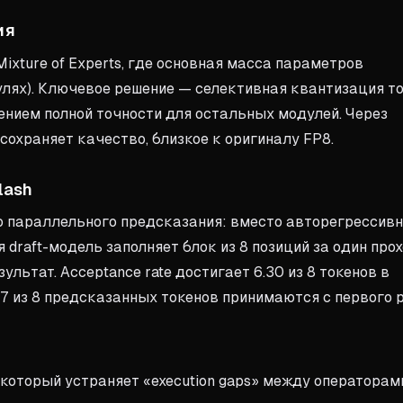
ия
ixture of Experts, где основная масса параметров
улях). Ключевое решение — селективная квантизация т
нением полной точности для остальных модулей. Через
ь сохраняет качество, близкое к оригиналу FP8.
lash
о параллельного предсказания: вместо авторегрессив
 draft-модель заполняет блок из 8 позиций за один прох
льтат. Acceptance rate достигает 6.30 из 8 токенов в
-7 из 8 предсказанных токенов принимаются с первого р
 который устраняет «execution gaps» между операторам