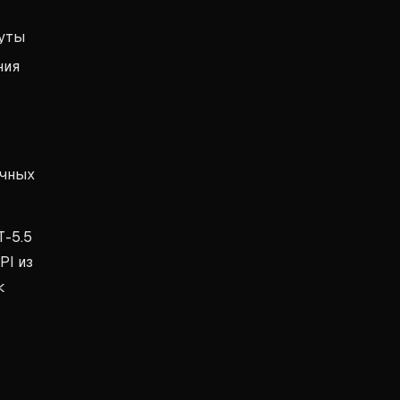
нуты
ния
ичных
T-5.5
PI из
к