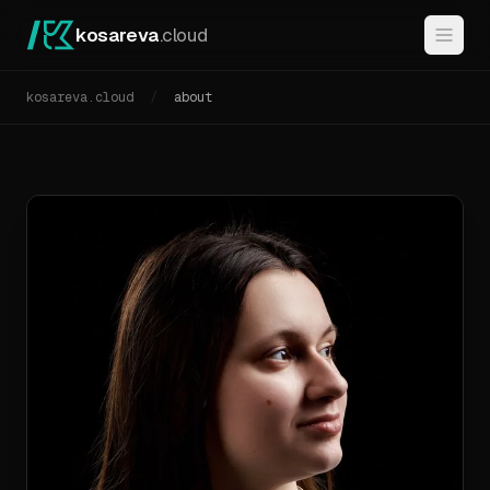
kosareva
.cloud
kosareva.cloud
/
about