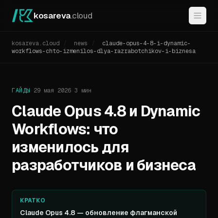
kosareva
.cloud
kosareva.cloud
/
news
/
claude-opus-4-8-i-dynamic-
workflows-chto-izmenilos-dlya-razrabotchikov-i-biznesa
ГАЙДЫ
·
29 мая 2026
·
3 мин
Claude Opus 4.8 и Dynamic
Workflows: что
изменилось для
разработчиков и бизнеса
Claude Opus 4.8 — обновление флагманской