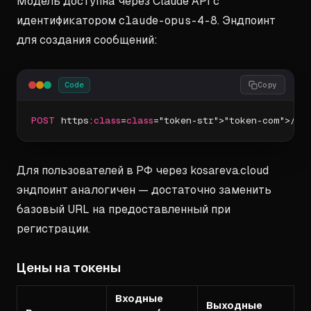
Модель доступна через Claude API с
идентификатором
claude-opus-4-8
. Эндпоинт
для создания сообщений:
Code
Copy
POST
 https:
class
=
class
="token-str">"token-com">//a
Для пользователей в РФ через kosareva.cloud
эндпоинт аналогичен — достаточно заменить
базовый URL на предоставленный при
регистрации.
Цены на токены
Входные
Выходные