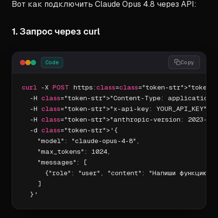
Вот как подключить Claude Opus 4.8 через API:
1. Запрос через curl
Code
Copy
curl
 -X 
POST
 https:
class
=
class
="token-str">"token-
  -H 
class
="token-str">"Content-Type: application/j
  -H 
class
="token-str">"x-api-key: YOUR_API_KEY" \

  -H 
class
="token-str">"anthropic-version: 2023-06-
  -d 
class
="token-str">'{

    "model": "claude-opus-4-8",

    "max_tokens": 1024,

    "messages": [

      {"role": "user", "content": "Напиши функцию н
    ]

  }'