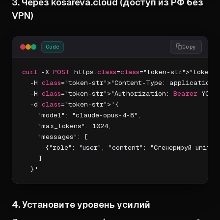
3. Через kosareva.cloud (доступ из РФ без
VPN)
Code
Copy
curl
 -X 
POST
 https:
class
=
class
="token-str">"token-
  -H 
class
="token-str">"Content-Type: application/j
  -H 
class
="token-str">"Authorization: 
Bearer
 YOUR
  -d 
class
="token-str">'{

    "model": "claude-opus-4-8",

    "max_tokens": 1024,

    "messages": [

      {"role": "user", "content": "Сгенерируй unit-т
    ]

  }'
4. Установите уровень усилий