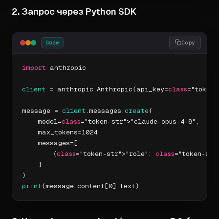
2. Запрос через Python SDK
Code
Copy
import
 anthropic

client
 = anthropic.Anthropic(api_key=
class
="token-
message = 
client
.messages.
create
(

    model=
class
="token-str">"claude-opus-4-8",

    max_tokens=1024,

    messages=[

        {
class
="token-str">"role": 
class
="token-str
    ]

print
(message.content[0].text)