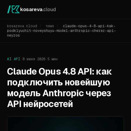
kosareva
.cloud
kosareva.cloud
/
news
/
claude-opus-4-8-api-kak-
podklyuchit-noveyshuyu-model-anthropic-cherez-api-
neyros
AI API
·
8 июня 2026
·
5 мин
Claude Opus 4.8 API: как
подключить новейшую
модель Anthropic через
API нейросетей