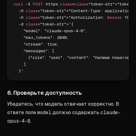
curl
 -X 
POST
 https:
class
=
class
="token-str">"token-
  -H 
class
="token-str">"Content-Type: application/j
  -H 
class
="token-str">"Authorization: 
Bearer
 YOUR
  -d 
class
="token-str">'{

    "model": "claude-opus-4-8",

    "max_tokens": 2048,

    "stream": true,

    "messages": [

      {"role": "user", "content": "Напиши пошаговый
    ]

  }'
6. Проверьте доступность
Убедитесь, что модель отвечает корректно. В
ответе поле
model
должно содержать
claude-
opus-4-8
.