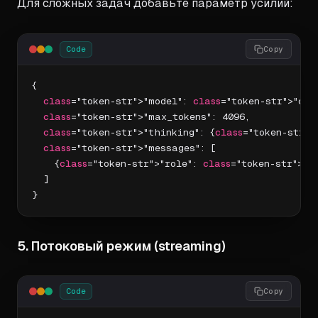
Для сложных задач добавьте параметр усилий:
Code
Copy
{

class
="token-str">"model": 
class
="token-str">"clau
class
="token-str">"max_tokens": 4096,

class
="token-str">"thinking": {
class
="token-str">
class
="token-str">"messages": [

    {
class
="token-str">"role": 
class
="token-str">"u
  ]

}
5. Потоковый режим (streaming)
Code
Copy