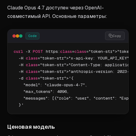
Claude Opus 4.7 доступен через OpenAI-
совместимый API. Основные параметры:
Code
Copy
curl
 -X 
POST
 https:
class
=
class
="token-str">"token-
  -H 
class
="token-str">"x-api-key: YOUR_API_KEY" \

  -H 
class
="token-str">"Content-Type: application/j
  -H 
class
="token-str">"anthropic-version: 2023-06-
  -d 
class
="token-str">'{

    "model": "claude-opus-4-7",

    "max_tokens": 4096,

    "messages": [{"role": "user", "content": "Explai
  }'
Ценовая модель