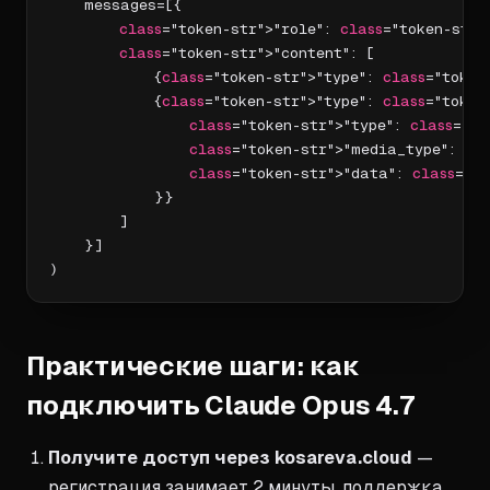
    messages=[{

class
="token-str">"role": 
class
="token-str">
class
="token-str">"content": [

            {
class
="token-str">"type": 
class
="token
            {
class
="token-str">"type": 
class
="token
class
="token-str">"type": 
class
="to
class
="token-str">"media_type": 
cl
class
="token-str">"data": 
class
="to
            }}

        ]

    }]

)
Практические шаги: как
подключить Claude Opus 4.7
Получите доступ через kosareva.cloud
—
регистрация занимает 2 минуты, поддержка