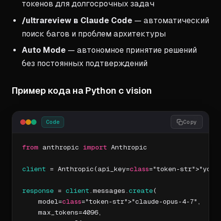
токенов для долгосрочных задач
/ultrareview в Claude Code
— автоматический
поиск багов и проблем архитектуры
Auto Mode
— автономное принятие решений
без постоянных подтверждений
Пример кода на Python с vision
Code
Copy
from
 anthropic 
import
 Anthropic

client
 = Anthropic(api_key=
class
="token-str">"your-
response
 = 
client
.messages.
create
(

    model=
class
="token-str">"claude-opus-4-7",

    max_tokens=4096,
