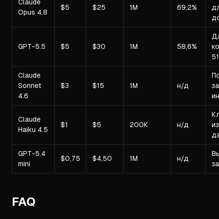
Claude
$5
$25
1М
69,2%
д
Opus 4.8
д
Д
GPT-5.5
$5
$30
1М
58,6%
к
51
Claude
П
Sonnet
$3
$15
1М
н/д
за
4.6
и
К
Claude
$1
$5
200К
н/д
и
Haiku 4.5
д
GPT-5.4
В
$0,75
$4,50
1М
н/д
mini
з
FAQ