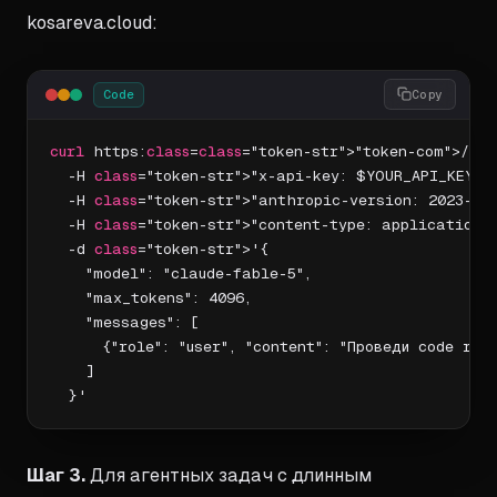
kosareva.cloud:
Code
Copy
curl
 https:
class
=
class
="token-str">"token-com">//ap
  -H 
class
="token-str">"x-api-key: $YOUR_API_KEY" \
  -H 
class
="token-str">"anthropic-version: 2023-06-
  -H 
class
="token-str">"content-type: application/j
  -d 
class
="token-str">'{

    "model": "claude-fable-5",

    "max_tokens": 4096,

    "messages": [

      {"role": "user", "content": "Проведи code rev
    ]

  }'
Шаг 3.
Для агентных задач с длинным