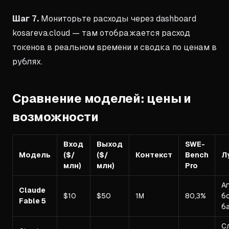
Шаг 7.
Мониторьте расходы через dashboard
kosareva.cloud — там отображается расход
токенов в реальном времени и сводка по ценам в
рублях.
Сравнение моделей: цены и
возможности
Вход
Выход
SWE-
Модель
($/
($/
Контекст
Bench
Л
млн)
млн)
Pro
А
Claude
$10
$50
1М
80,3%
б
Fable 5
б
С