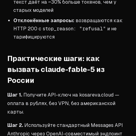
текст даёт на ~30% больше токенов, чем у
старых моделей
Отклонённые запросы:
возвращаются как
HTTP 200 с
stop_reason: "refusal"
и не
тарифицируются
Практические шаги: как
вызвать claude-fable-5 из
России
Шаг 1.
Получите API-ключ на kosareva.cloud —
оплата в рублях, без VPN, без американской
карты.
Шаг 2.
Используйте стандартный Messages API
Anthropic через OpenAI-совместимый эндпоинт