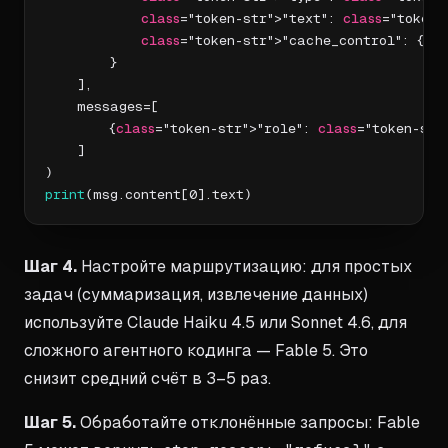
class
="token-str">"text": 
class
="token-
class
="token-str">"cache_control": {
cla
        }

    ],

    messages=[

        {
class
="token-str">"role": 
class
="token-str
    ]

print
(msg.content[0].text)
Шаг 4.
Настройте маршрутизацию: для простых
задач (суммаризация, извлечение данных)
используйте Claude Haiku 4.5 или Sonnet 4.6, для
сложного агентного кодинга — Fable 5. Это
снизит средний счёт в 3–5 раз.
Шаг 5.
Обработайте отклонённые запросы: Fable