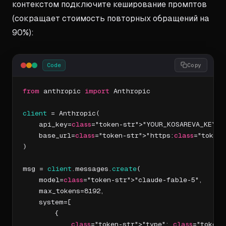
контекстом подключите кеширование промптов
(сокращает стоимость повторных обращений на
90%):
Code
Copy
from
 anthropic 
import
 Anthropic

client
 = Anthropic(

    api_key=
class
="token-str">"YOUR_KOSAREVA_KEY",

    base_url=
class
="token-str">"https:
class
="token-
)

msg = 
client
.messages.
create
(

    model=
class
="token-str">"claude-fable-5",

    max_tokens=8192,

    system=[

        {

class
="token-str">"type": 
class
="token-