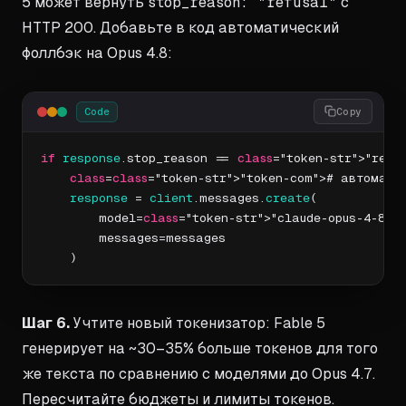
5 может вернуть
stop_reason: "refusal"
с
HTTP 200. Добавьте в код автоматический
фоллбэк на Opus 4.8:
Code
Copy
if
response
.stop_reason == 
class
="token-str">"refus
class
=
class
="token-str">"token-com"># автоматич
response
 = 
client
.messages.
create
(

        model=
class
="token-str">"claude-opus-4-8",

        messages=messages

    )
Шаг 6.
Учтите новый токенизатор: Fable 5
генерирует на ~30–35% больше токенов для того
же текста по сравнению с моделями до Opus 4.7.
Пересчитайте бюджеты и лимиты токенов.