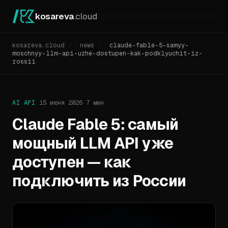
kosareva
.cloud
kosareva.cloud
/
news
/
claude-fable-5-samyy-
moschnyy-llm-api-uzhe-dostupen-kak-podklyuchit-iz-
rossii
AI API
·
15 июня 2026
·
7 мин
Claude Fable 5: самый
мощный LLM API уже
доступен — как
подключить из России