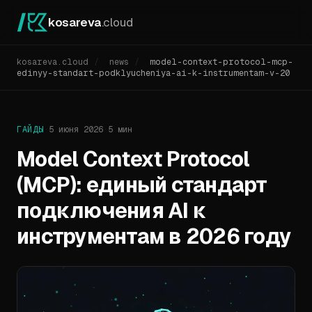
kosareva
.cloud
kosareva.cloud
/
news
/
model-context-protocol-mcp-
edinyy-standart-podklyucheniya-ai-k-instrumentam-v-20
ГАЙДЫ
·
5 июня 2026
·
5 мин
Model Context Protocol
(MCP): единый стандарт
подключения AI к
инструментам в 2026 году