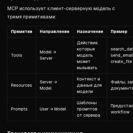
MCP использует клиент-серверную модель с
тремя примитивами:
Примитив
Направление
Назначение
Пример
Действия,
которые
search_dat
Model →
Tools
модель
send_email
Server
может
create_file
вызывать
Контекст и
Server →
Файлы, за
Resources
данные для
Model
документ
модели
Шаблоны
Предуста
Prompts
User → Model
промптов
workflow
от сервера