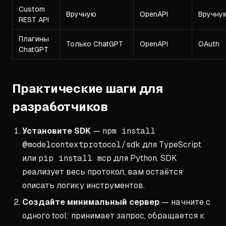
Custom
Вручную
OpenAPI
Вручну
REST API
Плагины
Только ChatGPT
OpenAPI
OAuth
ChatGPT
Практические шаги для
разработчиков
Установите SDK
—
npm install
@modelcontextprotocol/sdk
для TypeScript
или
pip install mcp
для Python. SDK
реализует весь протокол, вам остаётся
описать логику инструментов.
Создайте минимальный сервер
— начните с
одного tool: принимает запрос, обращается к