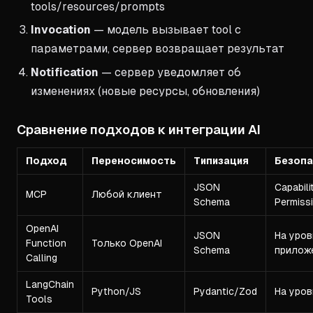
tools/resources/prompts
Invocation
— модель вызывает tool с
параметрами, сервер возвращает результат
Notification
— сервер уведомляет об
изменениях (новые ресурсы, обновления)
Сравнение подходов к интеграции AI
Подход
Переносимость
Типизация
Безопа
JSON
Capabili
MCP
Любой клиент
Schema
Permiss
OpenAI
JSON
На уров
Function
Только OpenAI
Schema
прилож
Calling
LangChain
Python/JS
Pydantic/Zod
На уров
Tools