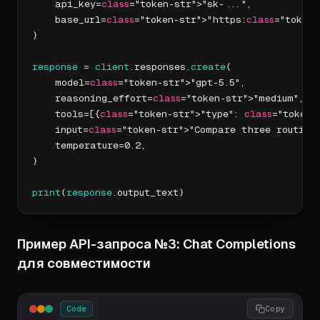
    api_key=
class
="token-str">"sk-...",

    base_url=
class
="token-str">"https:
class
="token-
)

response
 = 
client
.responses.
create
(

    model=
class
="token-str">"gpt-5.5",

    reasoning_effort=
class
="token-str">"medium",

    tools=[{
class
="token-str">"type": 
class
="token-
    input=
class
="token-str">"Compare three routing
    temperature=0.2,

)

print
(
response
.output_text)
Пример API-запроса №3: Chat Completions
для совместимости
Code
Copy