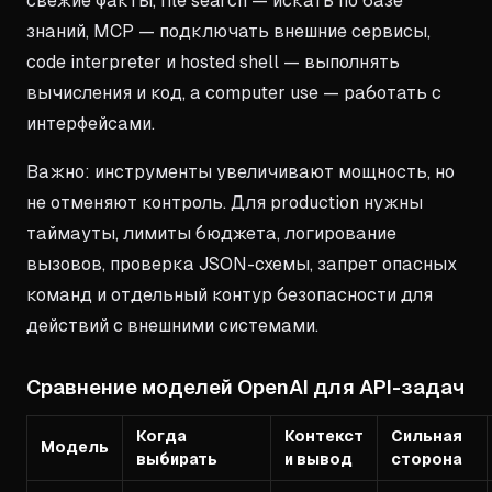
свежие факты, file search — искать по базе
знаний, MCP — подключать внешние сервисы,
code interpreter и hosted shell — выполнять
вычисления и код, а computer use — работать с
интерфейсами.
Важно: инструменты увеличивают мощность, но
не отменяют контроль. Для production нужны
таймауты, лимиты бюджета, логирование
вызовов, проверка JSON-схемы, запрет опасных
команд и отдельный контур безопасности для
действий с внешними системами.
Сравнение моделей OpenAI для API-задач
Когда
Контекст
Сильная
Модель
выбирать
и вывод
сторона