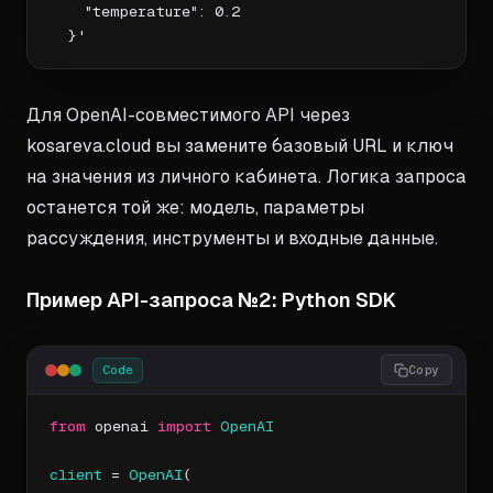
    "temperature": 0.2

  }'
Для OpenAI-совместимого API через
kosareva.cloud вы замените базовый URL и ключ
на значения из личного кабинета. Логика запроса
останется той же: модель, параметры
рассуждения, инструменты и входные данные.
Пример API-запроса №2: Python SDK
Code
Copy
from
 openai 
import
OpenAI
client
 = 
OpenAI
(
