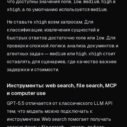
что доступны значения
none
,
low
,
medium
,
high
и
xhigh
, а по умолчанию используется
medium
.
Не ставьте
xhigh
всем запросам. Для
классификации, извлечения сущностей и
быстрых ответов достаточно
none
или
low
. Для
проверки сложной логики, анализа документов и
агентных задач —
medium
или
high
.
xhigh
стоит
оставлять для сценариев, где качество важнее
задержки и стоимости.
Инструменты: web search, file search, MCP
и computer use
GPT-5.5 отличается от классического LLM API
тем, что модель можно подключать к
инструментам. Web search помогает получать