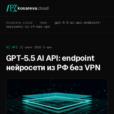
kosareva
.cloud
kosareva.cloud
/
news
/
gpt-5-5-ai-api-endpoint-
neyroseti-iz-rf-bez-vpn
AI API
·
21 июня 2026
·
9 мин
GPT-5.5 AI API: endpoint
нейросети из РФ без VPN