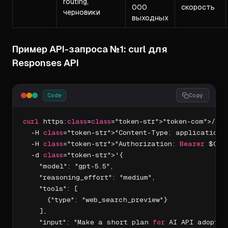
routing,
000
скорость
черновики
выходных
Пример API-запроса №1: curl для
Responses API
Code
Copy
curl
 https:
class
=
class
="token-str">"token-com">//ap
  -H 
class
="token-str">"Content-Type: application/j
  -H 
class
="token-str">"Authorization: 
Bearer
 $OPEN
  -d 
class
="token-str">'{

    "model": "gpt-5.5",

    "reasoning_effort": "medium",

    "tools": [

      {"type": "web_search_preview"}

    ],

    "input": "Make a short plan 
for
 AI API adoptio