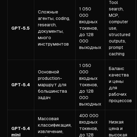
Tool
1 050
search,
Сложные
000
MCP,
агенты, coding,
входных
computer
research,
GPT-5.5
токенов,
use,
документы,
до 128
structured
много
000
outputs,
инструментов
выходных
prompt
caching
1 050
Баланс
Основной
000
качества
production-
входных
и цены
GPT-5.4
маршрут для
токенов,
для
большинства
до 128
рабочих
задач
000
процессов
выходных
400 000
Массовая
входных
Низкая
классификация,
GPT-5.4
токенов,
цена и
извлечение,
mini
до 128
высокая