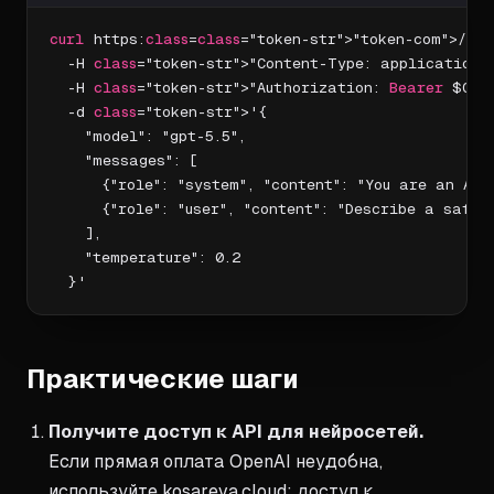
curl
 https:
class
=
class
="token-str">"token-com">//a
  -H 
class
="token-str">"Content-Type: application/j
  -H 
class
="token-str">"Authorization: 
Bearer
 $OPEN
  -d 
class
="token-str">'{

    "model": "gpt-5.5",

    "messages": [

      {"role": "system", "content": "You are an AI 
      {"role": "user", "content": "Describe a safe 
    ],

    "temperature": 0.2

  }'
Практические шаги
Получите доступ к API для нейросетей.
Если прямая оплата OpenAI неудобна,
используйте kosareva.cloud: доступ к