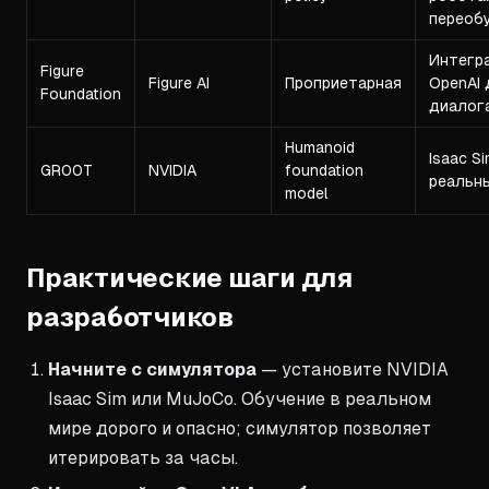
переоб
Интегр
Figure
Figure AI
Проприетарная
OpenAI 
Foundation
диалог
Humanoid
Isaac S
GR00T
NVIDIA
foundation
реальн
model
Практические шаги для
разработчиков
Начните с симулятора
— установите NVIDIA
Isaac Sim или MuJoCo. Обучение в реальном
мире дорого и опасно; симулятор позволяет
итерировать за часы.