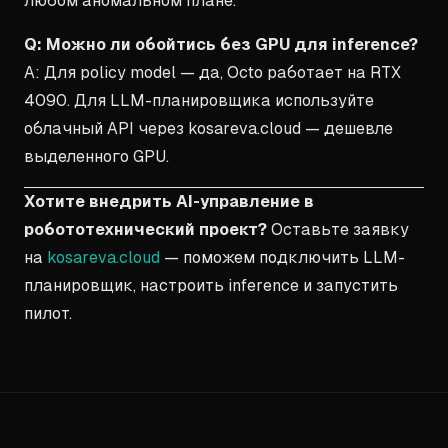
любом аномальном плане.
Q: Можно ли обойтись без GPU для inference?
A: Для policy model — да, Octo работает на RTX
4090. Для LLM-планировщика используйте
облачный API через kosareva.cloud — дешевле
выделенного GPU.
Хотите внедрить AI-управление в
робототехнический проект?
Оставьте заявку
на
kosareva.cloud
— поможем подключить LLM-
планировщик, настроить inference и запустить
пилот.