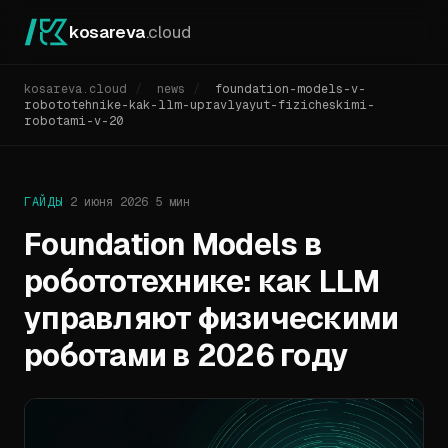
kosareva
.cloud
kosareva.cloud
/
news
/
foundation-models-v-
robototehnike-kak-llm-upravlyayut-fizicheskimi-
robotami-v-20
ГАЙДЫ
·
2 июня 2026
·
5 мин
Foundation Models в
робототехнике: как LLM
управляют физическими
роботами в 2026 году