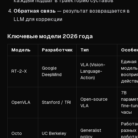
каждый подшаг в траекторию суставов
Обратная связь
— результат возвращается в
LLM для коррекции
Ключевые модели 2026 года
Модель
Разработчик
Тип
Особе
Единая
VLA (Vision-
Google
модель
RT-2-X
Language-
DeepMind
восприя
Action)
действ
7B
Open-source
параме
OpenVLA
Stanford / TRI
VLA
fine-tun
часы
Работа
Generalist
разных
Octo
UC Berkeley
policy
робота