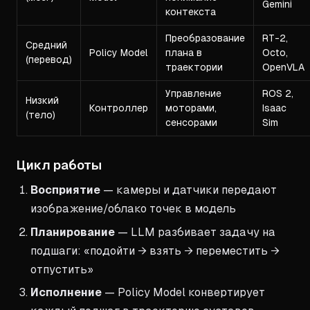
Gemini
контекста
Преобразование
RT-2,
Средний
Policy Model
плана в
Octo,
(перевод)
траектории
OpenVLA
Управление
ROS 2,
Низкий
Контроллер
моторами,
Isaac
(тело)
сенсорами
Sim
Цикл работы
Восприятие
— камеры и датчики передают
изображение/облако точек в модель
Планирование
— LLM разбивает задачу на
подшаги: «подойти → взять → переместить →
отпустить»
Исполнение
— Policy Model конвертирует