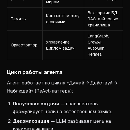
миром
Векторные БД,
Контекст между
Память
RAG, файловые
сессиями
хранилища
LangGraph,
Управление
CrewAI,
Оркестратор
циклом задач
AutoGen,
Hermes
Цикл работы агента
Агент работает по циклу «Думай → Действуй →
Наблюдай» (ReAct-паттерн):
Получение задачи
— пользователь
формулирует цель на естественном языке.
Декомпозиция
— LLM разбивает цель на
конкретные шаги.