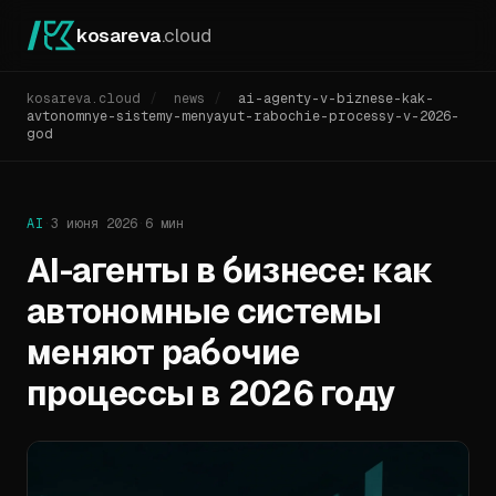
kosareva
.cloud
kosareva.cloud
/
news
/
ai-agenty-v-biznese-kak-
avtonomnye-sistemy-menyayut-rabochie-processy-v-2026-
god
AI
·
3 июня 2026
·
6 мин
AI-агенты в бизнесе: как
автономные системы
меняют рабочие
процессы в 2026 году